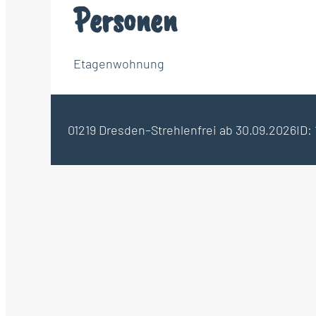
Personen
Etagenwohnung
01219 Dresden–Strehlen
frei ab 30.09.2026
ID: