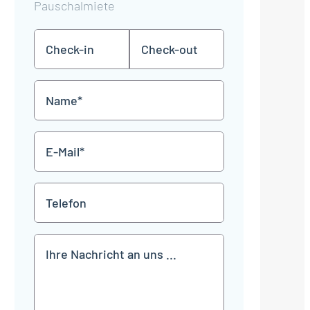
Pauschalmiete
Check-
Check-
TT
TT
in
out
Punkt
Punkt
MM
MM
Name
Punkt
Punkt
JJJJ
JJJJ
*
E-
Mail
*
Telefon
Mitteilung