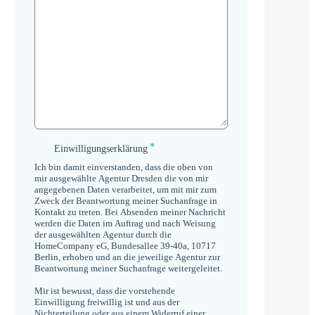
*
Einwilligungserklärung
Einwilligungserklärung
*
Ich bin damit einverstanden, dass die oben von
mir ausgewählte Agentur Dresden die von mir
angegebenen Daten verarbeitet, um mit mir zum
Zweck der Beantwortung meiner Suchanfrage in
Kontakt zu treten. Bei Absenden meiner Nachricht
werden die Daten im Auftrag und nach Weisung
der ausgewählten Agentur durch die
HomeCompany eG, Bundesallee 39-40a, 10717
Berlin, erhoben und an die jeweilige Agentur zur
Beantwortung meiner Suchanfrage weitergeleitet.
Mir ist bewusst, dass die vorstehende
Einwilligung freiwillig ist und aus der
Nichterteilung oder aus einem Widerruf einer