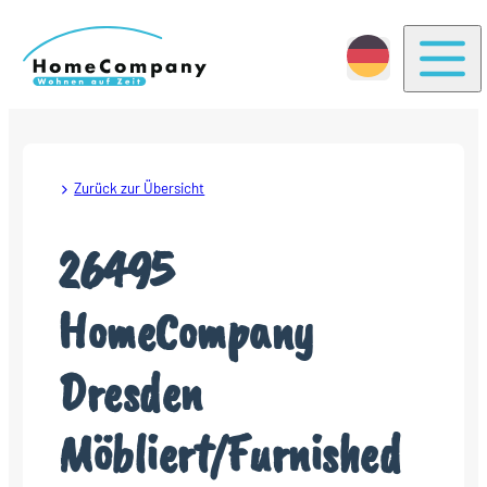
Togg
Zurück zur Übersicht
26495
HomeCompany
Dresden
Möbliert/Furnished