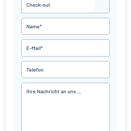
Check-
Punkt
JJJJ
TT
out
Punkt
MM
Name
Punkt
JJJJ
*
E-
Mail
*
Telefon
Mitteilung