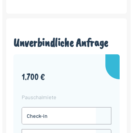
Unverbindliche Anfrage
1.700 €
Pauschalmiete
Check-
TT
in
Punkt
MM