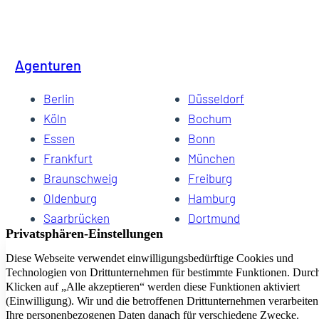
Agenturen
Berlin
Düsseldorf
Köln
Bochum
Essen
Bonn
Frankfurt
München
Braunschweig
Freiburg
Oldenburg
Hamburg
Saarbrücken
Dortmund
Hannover
Schwerin
Dresden
Kiel
Wuppertal
Bremen