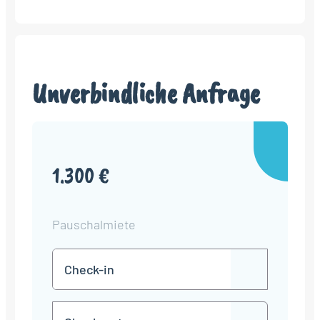
Unverbindliche Anfrage
1.300 €
Pauschalmiete
Check-
TT
in
Punkt
MM
Check-
Punkt