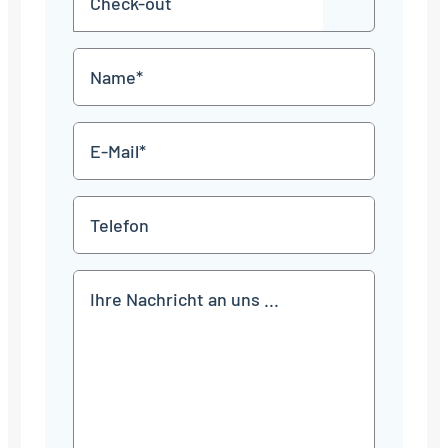
JJJJ
TT
out
Punkt
MM
Name
Punkt
JJJJ
*
E-
Mail
*
Telefon
Mitteilung