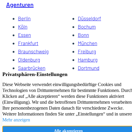
Agenturen
Berlin
Düsseldorf
Köln
Bochum
Essen
Bonn
Frankfurt
München
Braunschweig
Freiburg
Oldenburg
Hamburg
Saarbrücken
Dortmund
Hannover
Schwerin
Dresden
Kiel
Wuppertal
Bremen
HomeCompany eG Ihre Agenturen für Wohnen auf Zeit