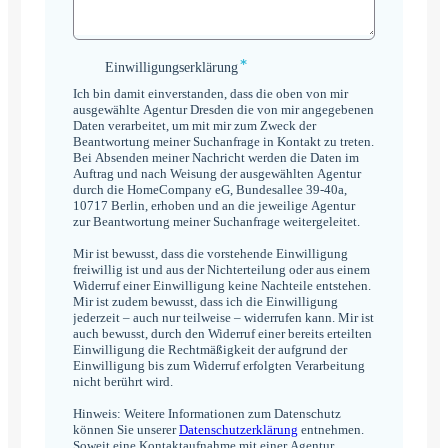
*
Einwilligungserklärung
Einwilligungserklärung
*
Ich bin damit einverstanden, dass die oben von mir
ausgewählte Agentur Dresden die von mir angegebenen
Daten verarbeitet, um mit mir zum Zweck der
Beantwortung meiner Suchanfrage in Kontakt zu treten.
Bei Absenden meiner Nachricht werden die Daten im
Auftrag und nach Weisung der ausgewählten Agentur
durch die HomeCompany eG, Bundesallee 39-40a,
10717 Berlin, erhoben und an die jeweilige Agentur
zur Beantwortung meiner Suchanfrage weitergeleitet.
Mir ist bewusst, dass die vorstehende Einwilligung
freiwillig ist und aus der Nichterteilung oder aus einem
Widerruf einer Einwilligung keine Nachteile entstehen.
Mir ist zudem bewusst, dass ich die Einwilligung
jederzeit – auch nur teilweise – widerrufen kann. Mir ist
auch bewusst, durch den Widerruf einer bereits erteilten
Einwilligung die Rechtmäßigkeit der aufgrund der
Einwilligung bis zum Widerruf erfolgten Verarbeitung
nicht berührt wird.
Hinweis: Weitere Informationen zum Datenschutz
können Sie unserer
Datenschutzerklärung
entnehmen.
Soweit eine Kontaktaufnahme mit einer Agentur