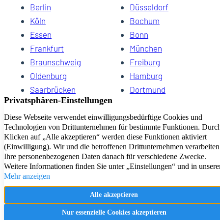
Berlin
Düsseldorf
Köln
Bochum
Essen
Bonn
Frankfurt
München
Braunschweig
Freiburg
Oldenburg
Hamburg
Saarbrücken
Dortmund
Hannover
Schwerin
Dresden
Kiel
Wuppertal
Bremen
HomeCompany eG Ihre Agenturen für Wohnen auf Zeit