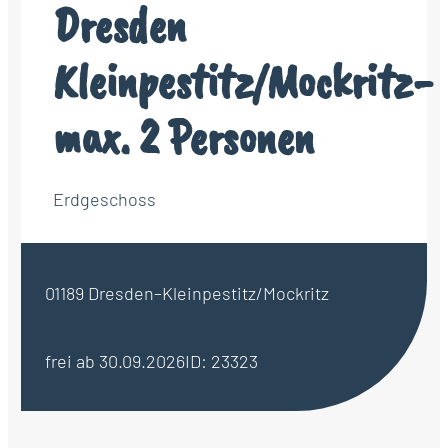
Dresden
Kleinpestitz/Mockritz-
max. 2 Personen
Erdgeschoss
01189 Dresden–Kleinpestitz/Mockritz
frei ab 30.09.2026
ID: 23323