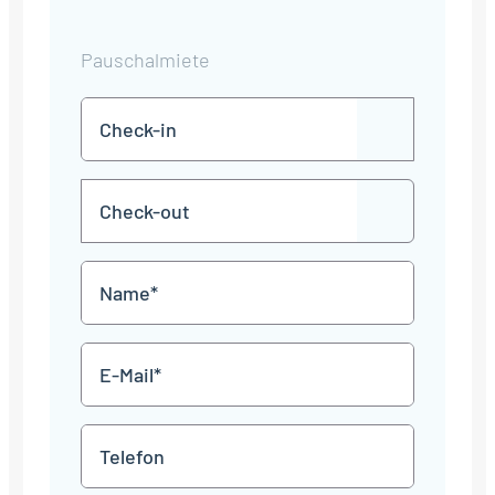
Pauschalmiete
Check-
TT
in
Punkt
MM
Check-
Punkt
JJJJ
TT
out
Punkt
MM
Name
Punkt
JJJJ
*
E-
Mail
*
Telefon