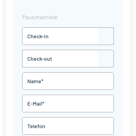
Pauschalmiete
Check-
TT
in
Punkt
MM
Check-
Punkt
JJJJ
TT
out
Punkt
MM
Name
Punkt
JJJJ
*
E-
Mail
*
Telefon