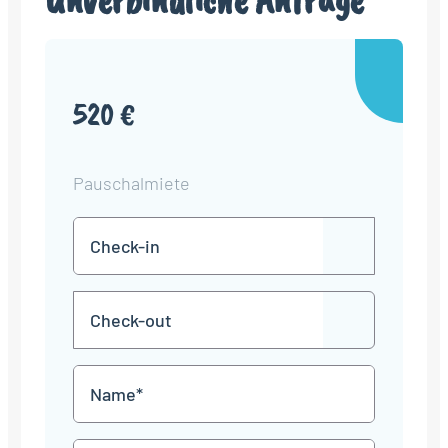
520 €
Pauschalmiete
Check-
TT
in
Punkt
MM
Check-
Punkt
JJJJ
TT
out
Punkt
MM
Name
Punkt
JJJJ
*