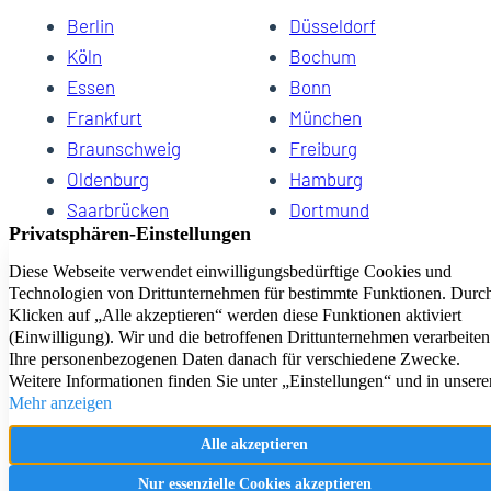
Berlin
Düsseldorf
Köln
Bochum
Essen
Bonn
Frankfurt
München
Braunschweig
Freiburg
Oldenburg
Hamburg
Saarbrücken
Dortmund
Hannover
Schwerin
Dresden
Kiel
Wuppertal
Bremen
HomeCompany eG Ihre Agenturen für Wohnen auf Zeit