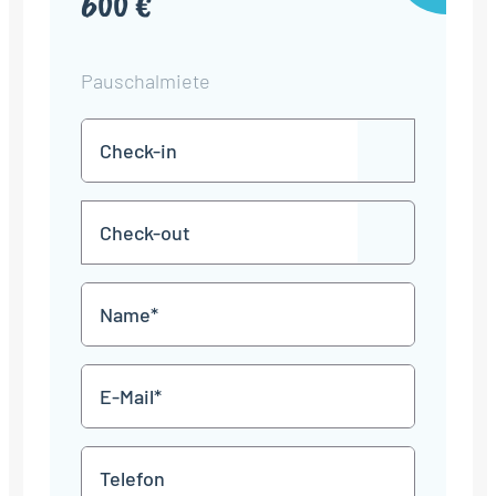
600 €
Pauschalmiete
Check-
TT
in
Punkt
MM
Check-
Punkt
JJJJ
TT
out
Punkt
MM
Name
Punkt
JJJJ
*
E-
Mail
*
Telefon