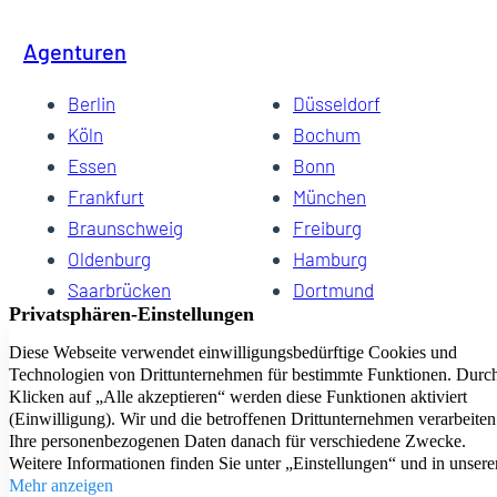
Agenturen
Berlin
Düsseldorf
Köln
Bochum
Essen
Bonn
Frankfurt
München
Braunschweig
Freiburg
Oldenburg
Hamburg
Saarbrücken
Dortmund
Hannover
Schwerin
Dresden
Kiel
Wuppertal
Bremen