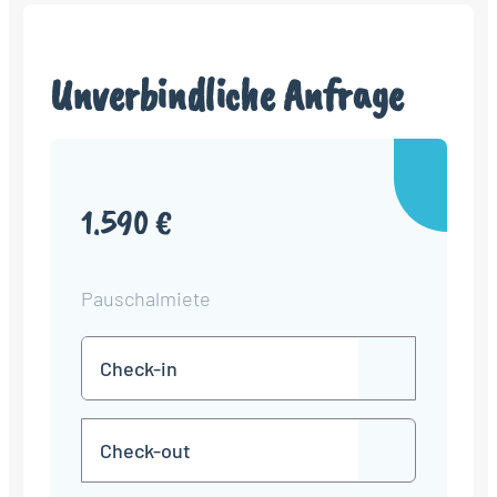
Unverbindliche Anfrage
1.590 €
Pauschalmiete
Check-
TT
in
Punkt
MM
Check-
Punkt
JJJJ
TT
out
Punkt