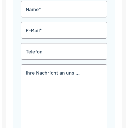
MM
Name
Punkt
JJJJ
*
E-
Mail
*
Telefon
Mitteilung