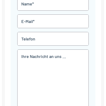
Name
Punkt
JJJJ
*
E-
Mail
*
Telefon
Mitteilung