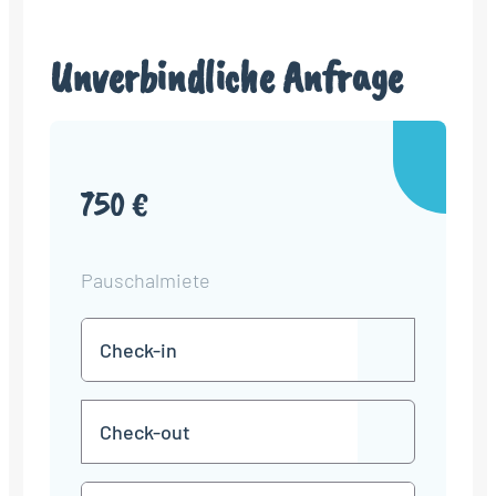
Unverbindliche Anfrage
750 €
Pauschalmiete
Check-
TT
in
Punkt
MM
Check-
Punkt
JJJJ
TT
out
Punkt
MM