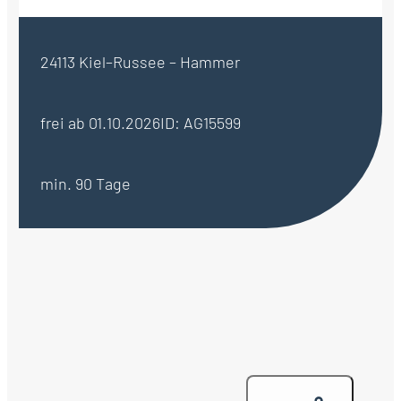
24113 Kiel–Russee – Hammer
frei ab 01.10.2026
ID: AG15599
min. 90 Tage