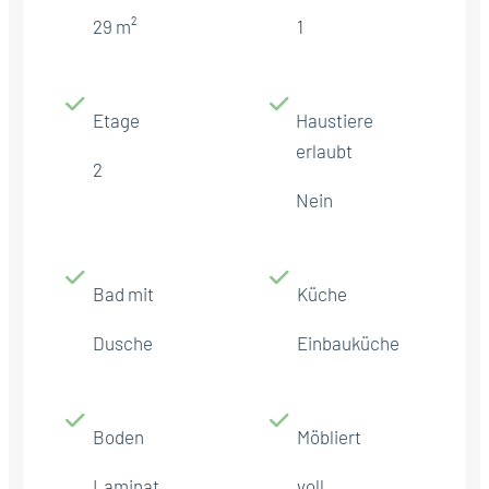
29 m²
1
Etage
Haustiere
erlaubt
2
Nein
Bad mit
Küche
Dusche
Einbauküche
Boden
Möbliert
Laminat
voll