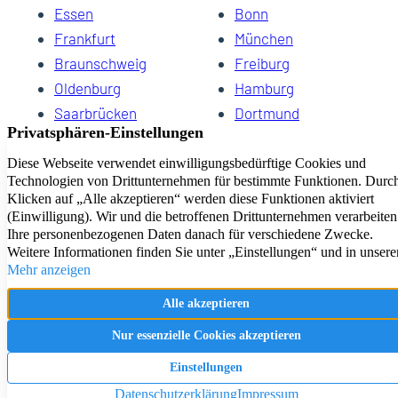
Essen
Bonn
Frankfurt
München
Braunschweig
Freiburg
Oldenburg
Hamburg
Saarbrücken
Dortmund
Hannover
Schwerin
Dresden
Kiel
Wuppertal
Bremen
HomeCompany eG Ihre Agenturen für Wohnen auf Zeit
Impressum
Datenschutz
Kontakt