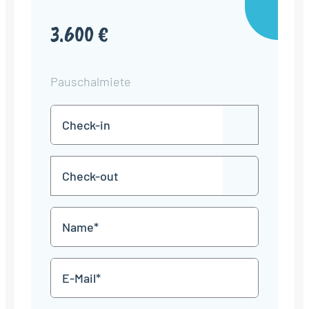
3.600 €
Pauschalmiete
Check-
TT
in
Punkt
MM
Check-
Punkt
JJJJ
TT
out
Punkt
MM
Name
Punkt
JJJJ
*
E-
Mail