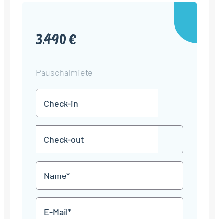
3.490 €
Pauschalmiete
Check-
TT
in
Punkt
MM
Check-
Punkt
JJJJ
TT
out
Punkt
MM
Name
Punkt
JJJJ
*
E-