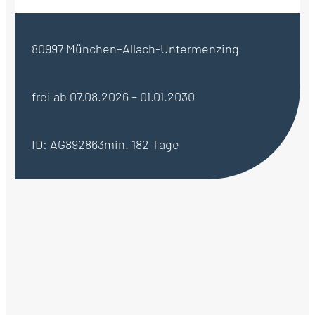
80997 München–Allach-Untermenzing
frei ab 07.08.2026 – 01.01.2030
ID: AG892863
min. 182 Tage