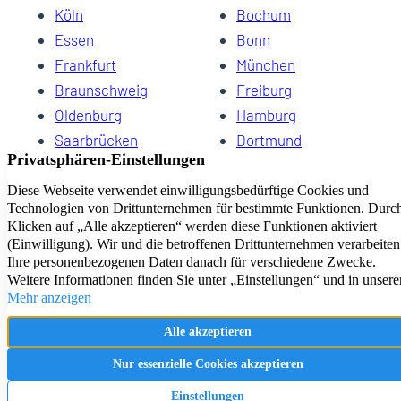
Köln
Bochum
Essen
Bonn
Frankfurt
München
Braunschweig
Freiburg
Oldenburg
Hamburg
Saarbrücken
Dortmund
Hannover
Schwerin
Dresden
Kiel
Wuppertal
Bremen
HomeCompany eG Ihre Agenturen für Wohnen auf Zeit
Impressum
Datenschutz
Kontakt