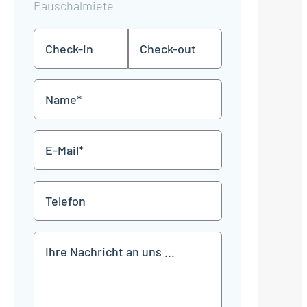
Pauschalmiete
Check-
Check-
TT
TT
in
out
Punkt
Punkt
MM
MM
Name
Punkt
Punkt
JJJJ
JJJJ
*
E-
Mail
*
Telefon
Mitteilung