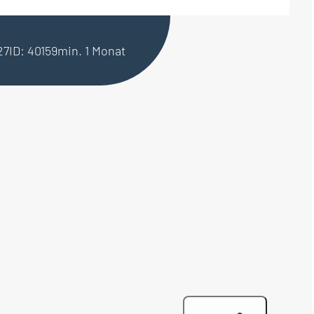
27
ID: 40159
min. 1 Monat