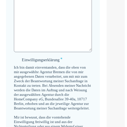
*
Einwilligungserklärung
Einwilligungserklärung
*
Ich bin damit einverstanden, dass die oben von
mir ausgewählte Agentur Bremen die von mir
angegebenen Daten verarbeitet, um mit mir zum
Zweck der Beantwortung meiner Suchanfrage in
Kontakt zu treten. Bei Absenden meiner Nachricht
werden die Daten im Auftrag und nach Weisung
der ausgewählten Agentur durch die
HomeCompany eG, Bundesallee 39-40a, 10717
Berlin, erhoben und an die jeweilige Agentur zur
Beantwortung meiner Suchanfrage weitergeleitet.
Mir ist bewusst, dass die vorstehende
Einwilligung freiwillig ist und aus der
Nichterteilung oder aus einem Widerruf einer