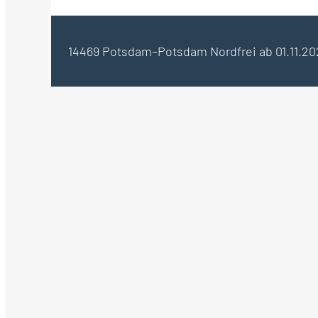
14469 Potsdam–Potsdam Nord
frei ab 01.11.2