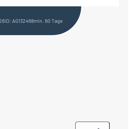
026
ID: AG132468
min. 60 Tage