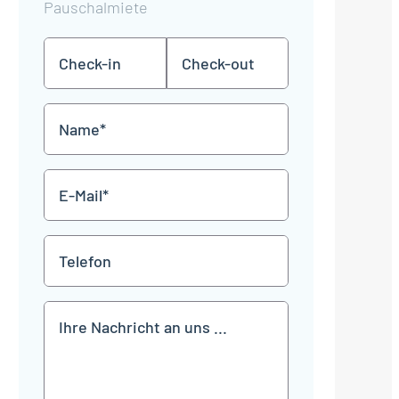
Pauschalmiete
Check-
Check-
TT
TT
in
out
Punkt
Punkt
MM
MM
Name
Punkt
Punkt
JJJJ
JJJJ
*
E-
Mail
*
Telefon
Mitteilung