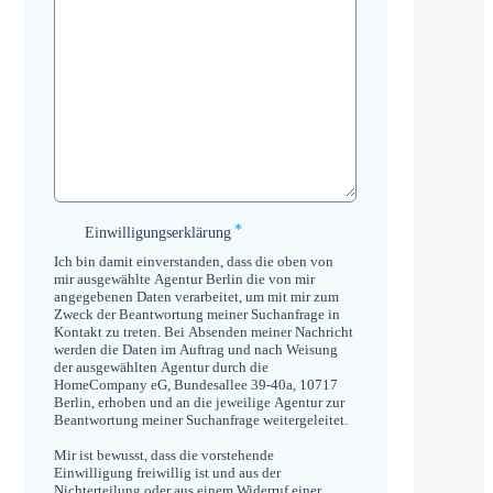
*
Einwilligungserklärung
Einwilligungserklärung
*
Ich bin damit einverstanden, dass die oben von
mir ausgewählte Agentur Berlin die von mir
angegebenen Daten verarbeitet, um mit mir zum
Zweck der Beantwortung meiner Suchanfrage in
Kontakt zu treten. Bei Absenden meiner Nachricht
werden die Daten im Auftrag und nach Weisung
der ausgewählten Agentur durch die
HomeCompany eG, Bundesallee 39-40a, 10717
Berlin, erhoben und an die jeweilige Agentur zur
Beantwortung meiner Suchanfrage weitergeleitet.
Mir ist bewusst, dass die vorstehende
Einwilligung freiwillig ist und aus der
Nichterteilung oder aus einem Widerruf einer