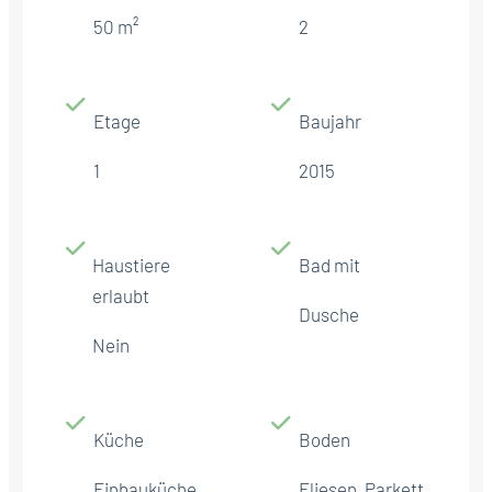
50 m²
2
Etage
Baujahr
1
2015
Haustiere
Bad mit
erlaubt
Dusche
Nein
Küche
Boden
Einbauküche
Fliesen, Parkett