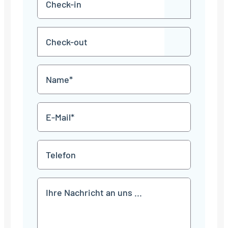
TT
in
Punkt
MM
Check-
Punkt
JJJJ
TT
out
Punkt
MM
Name
Punkt
JJJJ
*
E-
Mail
*
Telefon
Mitteilung