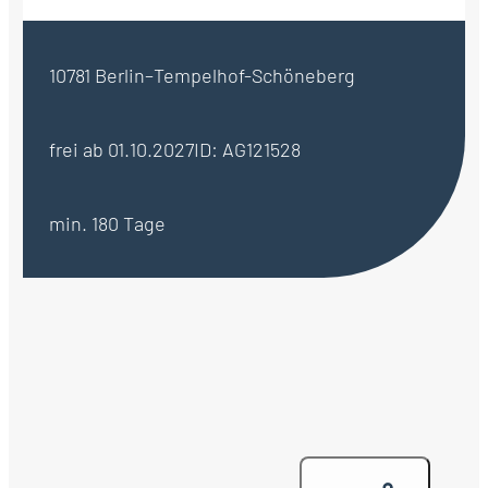
10781 Berlin–Tempelhof-Schöneberg
frei ab 01.10.2027
ID: AG121528
min. 180 Tage