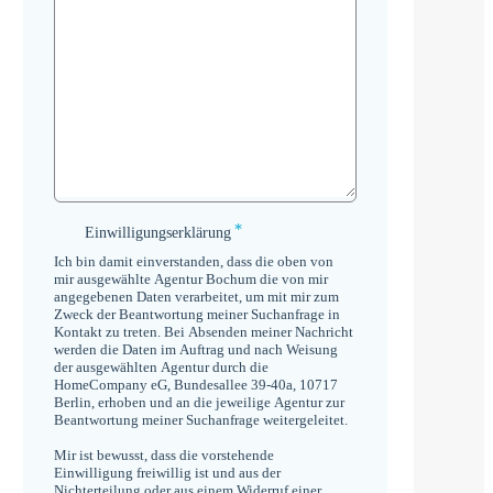
*
Einwilligungserklärung
Einwilligungserklärung
*
Ich bin damit einverstanden, dass die oben von
mir ausgewählte Agentur Bochum die von mir
angegebenen Daten verarbeitet, um mit mir zum
Zweck der Beantwortung meiner Suchanfrage in
Kontakt zu treten. Bei Absenden meiner Nachricht
werden die Daten im Auftrag und nach Weisung
der ausgewählten Agentur durch die
HomeCompany eG, Bundesallee 39-40a, 10717
Berlin, erhoben und an die jeweilige Agentur zur
Beantwortung meiner Suchanfrage weitergeleitet.
Mir ist bewusst, dass die vorstehende
Einwilligung freiwillig ist und aus der
Nichterteilung oder aus einem Widerruf einer