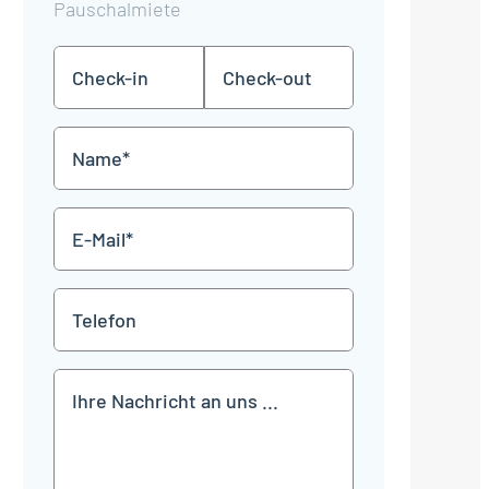
Pauschalmiete
Check-
Check-
TT
TT
in
out
Punkt
Punkt
MM
MM
Name
Punkt
Punkt
JJJJ
JJJJ
*
E-
Mail
*
Telefon
Mitteilung