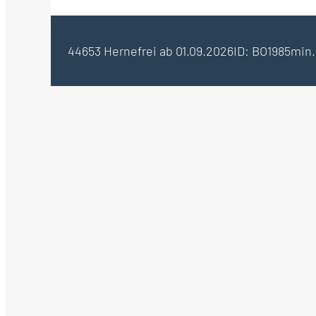
44653 Herne
frei ab 01.09.2026
ID: BO1985
min.