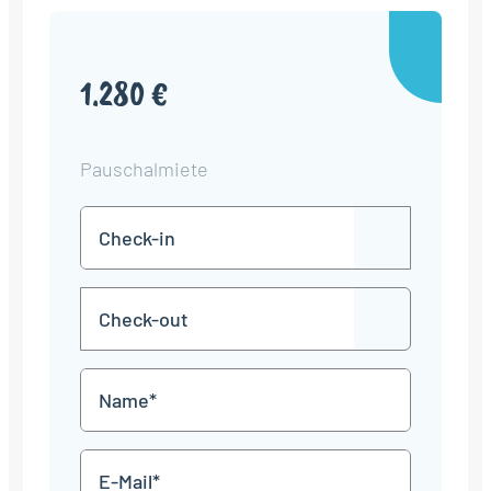
1.280 €
Pauschalmiete
Check-
TT
in
Punkt
MM
Check-
Punkt
JJJJ
TT
out
Punkt
MM
Name
Punkt
JJJJ
*
E-