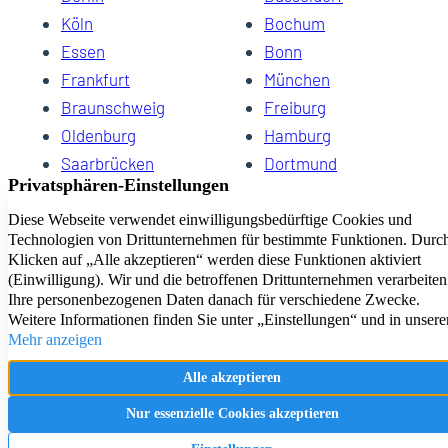
Köln
Bochum
Essen
Bonn
Frankfurt
München
Braunschweig
Freiburg
Oldenburg
Hamburg
Saarbrücken
Dortmund
Hannover
Schwerin
Dresden
Kiel
Wuppertal
Bremen
HomeCompany eG Ihre Agenturen für Wohnen auf Zeit
Impressum
Datenschutz
Kontakt