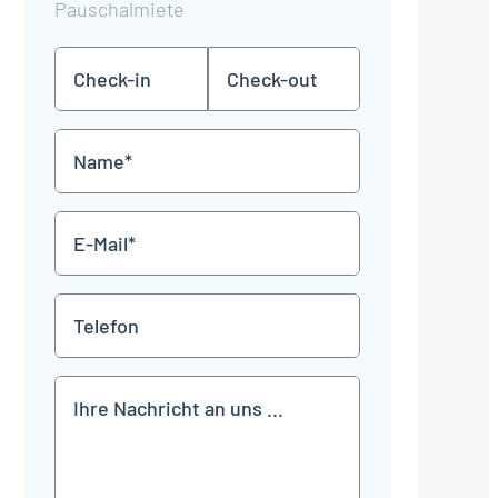
Pauschalmiete
Check-
Check-
TT
TT
in
out
Punkt
Punkt
MM
MM
Name
Punkt
Punkt
JJJJ
JJJJ
*
E-
Mail
*
Telefon
Mitteilung