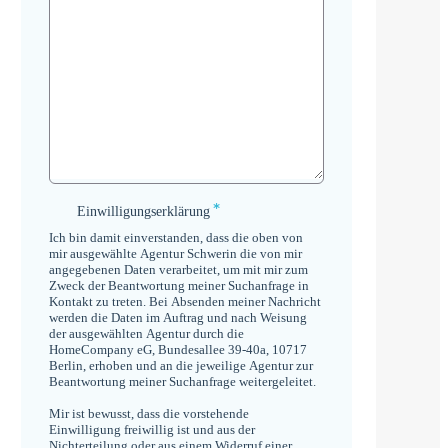
*
Einwilligungserklärung
Einwilligungserklärung
*
Ich bin damit einverstanden, dass die oben von
mir ausgewählte Agentur Schwerin die von mir
angegebenen Daten verarbeitet, um mit mir zum
Zweck der Beantwortung meiner Suchanfrage in
Kontakt zu treten. Bei Absenden meiner Nachricht
werden die Daten im Auftrag und nach Weisung
der ausgewählten Agentur durch die
HomeCompany eG, Bundesallee 39-40a, 10717
Berlin, erhoben und an die jeweilige Agentur zur
Beantwortung meiner Suchanfrage weitergeleitet.
Mir ist bewusst, dass die vorstehende
Einwilligung freiwillig ist und aus der
Nichterteilung oder aus einem Widerruf einer