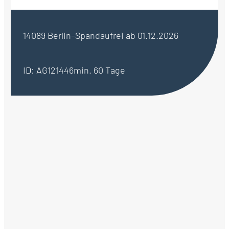
14089 Berlin–Spandau
frei ab 01.12.2026
ID: AG121446
min. 60 Tage