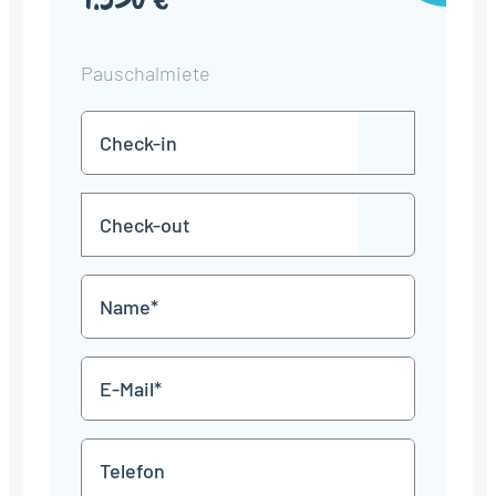
Pauschalmiete
Check-
TT
in
Punkt
MM
Check-
Punkt
JJJJ
TT
out
Punkt
MM
Name
Punkt
JJJJ
*
E-
Mail
*
Telefon