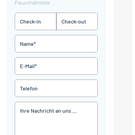
Pauschalmiete
Check-
Check-
TT
TT
in
out
Punkt
Punkt
MM
MM
Name
Punkt
Punkt
JJJJ
JJJJ
*
E-
Mail
*
Telefon
Mitteilung