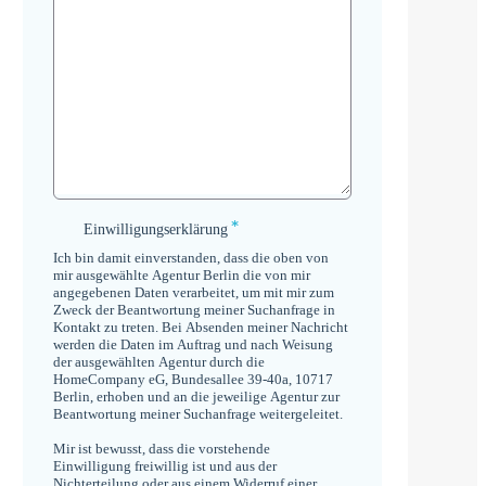
*
Einwilligungserklärung
Einwilligungserklärung
*
Ich bin damit einverstanden, dass die oben von
mir ausgewählte Agentur Berlin die von mir
angegebenen Daten verarbeitet, um mit mir zum
Zweck der Beantwortung meiner Suchanfrage in
Kontakt zu treten. Bei Absenden meiner Nachricht
werden die Daten im Auftrag und nach Weisung
der ausgewählten Agentur durch die
HomeCompany eG, Bundesallee 39-40a, 10717
Berlin, erhoben und an die jeweilige Agentur zur
Beantwortung meiner Suchanfrage weitergeleitet.
Mir ist bewusst, dass die vorstehende
Einwilligung freiwillig ist und aus der
Nichterteilung oder aus einem Widerruf einer