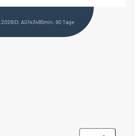
9.2026
ID: AG143485
min. 90 Tage