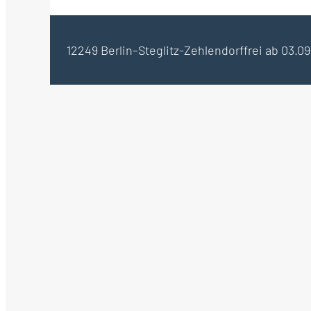
12249 Berlin–Steglitz-Zehlendorf
frei ab 03.0