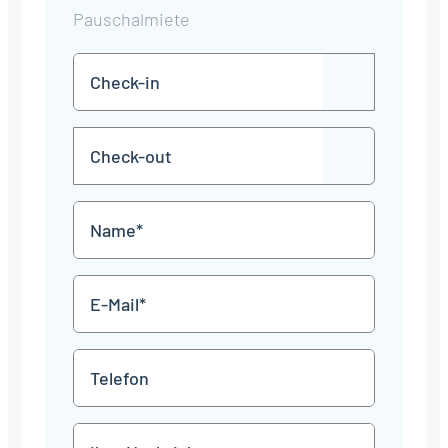
Pauschalmiete
Check-
TT
in
Punkt
MM
Check-
Punkt
JJJJ
TT
out
Punkt
MM
Name
Punkt
JJJJ
*
E-
Mail
*
Telefon
Mitteilung