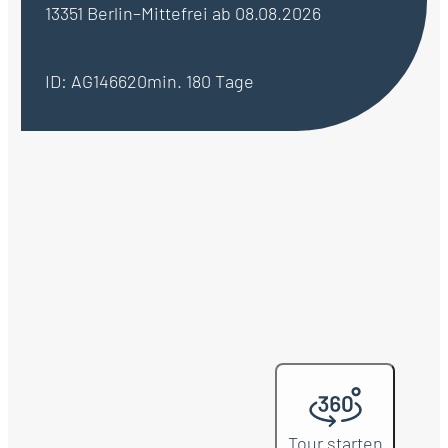
13351 Berlin–Mitte
frei ab 08.08.2026
ID: AG146620
min. 180 Tage
Tour starten