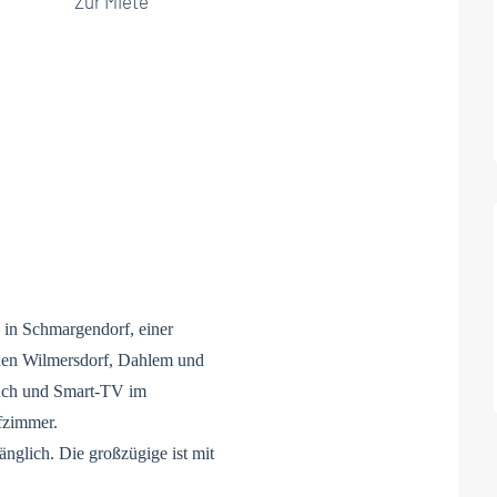
Zur Miete
n Schmargendorf, einer
hen Wilmersdorf, Dahlem und
ouch und Smart-TV im
fzimmer.
glich. Die großzügige ist mit