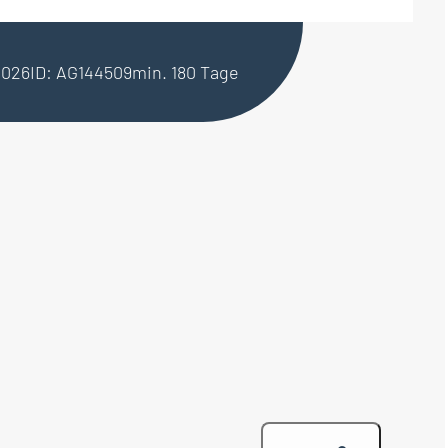
.2026
ID: AG144509
min. 180 Tage