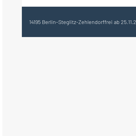
14195 Berlin–Steglitz-Zehlendorf
frei ab 25.11