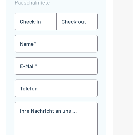
Pauschalmiete
Check-
Check-
TT
TT
in
out
Punkt
Punkt
MM
MM
Name
Punkt
Punkt
JJJJ
JJJJ
*
E-
Mail
*
Telefon
Mitteilung