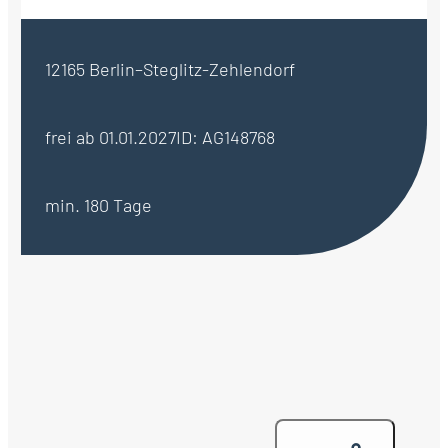
12165 Berlin–Steglitz-Zehlendorf
frei ab 01.01.2027
ID: AG148768
min. 180 Tage