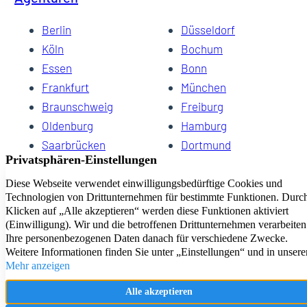
Berlin
Düsseldorf
Köln
Bochum
Essen
Bonn
Frankfurt
München
Braunschweig
Freiburg
Oldenburg
Hamburg
Saarbrücken
Dortmund
Hannover
Schwerin
Dresden
Kiel
Wuppertal
Bremen
HomeCompany eG Ihre Agenturen für Wohnen auf Zeit