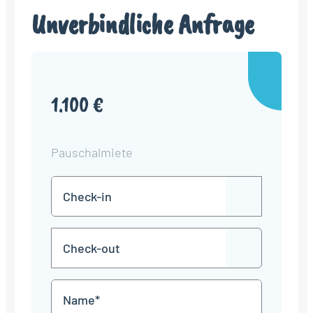
Unverbindliche Anfrage
1.100 €
Pauschalmiete
Check-
TT
in
Punkt
MM
Check-
Punkt
JJJJ
TT
out
Punkt
MM
Name
Punkt
JJJJ