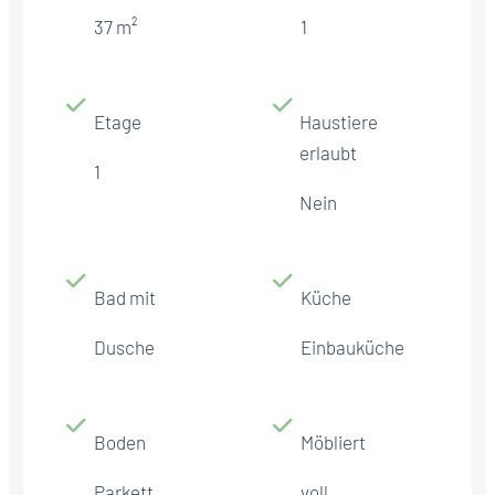
37 m²
1
Etage
Haustiere
erlaubt
1
Nein
Bad mit
Küche
Dusche
Einbauküche
Boden
Möbliert
Parkett
voll