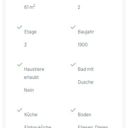
61 m²
2
Etage
Baujahr
2
1900
Haustiere
Bad mit
erlaubt
Dusche
Nein
Küche
Boden
Einbauküche
Fliesen, Dielen