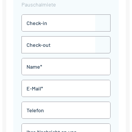
Pauschalmiete
Check-
TT
in
Punkt
MM
Check-
Punkt
JJJJ
TT
out
Punkt
MM
Name
Punkt
JJJJ
*
E-
Mail
*
Telefon
Mitteilung