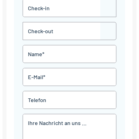
Check-
TT
in
Punkt
MM
Check-
Punkt
JJJJ
TT
out
Punkt
MM
Name
Punkt
JJJJ
*
E-
Mail
*
Telefon
Mitteilung