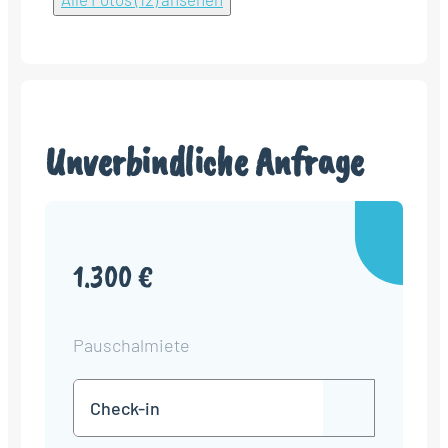
Unverbindliche Anfrage
1.300 €
Pauschalmiete
Check-
TT
in
Punkt