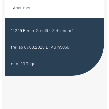
Apartment
12249 Berlin–Steglitz-Zehlendorf
frei ab 07.08.2026
ID: AG145056
min. 90 Tage