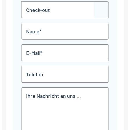
MM
Check-
Punkt
JJJJ
TT
out
Punkt
MM
Name
Punkt
JJJJ
*
E-
Mail
*
Telefon
Mitteilung