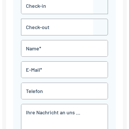
Check-
TT
in
Punkt
MM
Check-
Punkt
JJJJ
TT
out
Punkt
MM
Name
Punkt
JJJJ
*
E-
Mail
*
Telefon
Mitteilung