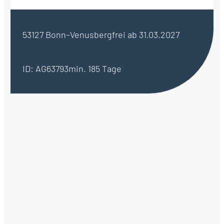
53127 Bonn–Venusberg
frei ab 31.03.2027
ID: AG63793
min. 185 Tage