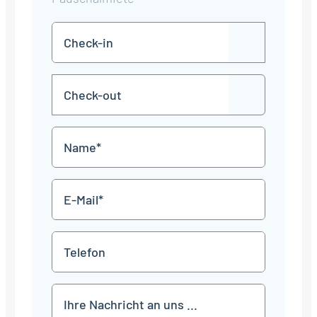
Check-
TT
in
Punkt
MM
Check-
Punkt
JJJJ
TT
out
Punkt
MM
Name
Punkt
JJJJ
*
E-
Mail
*
Telefon
Mitteilung