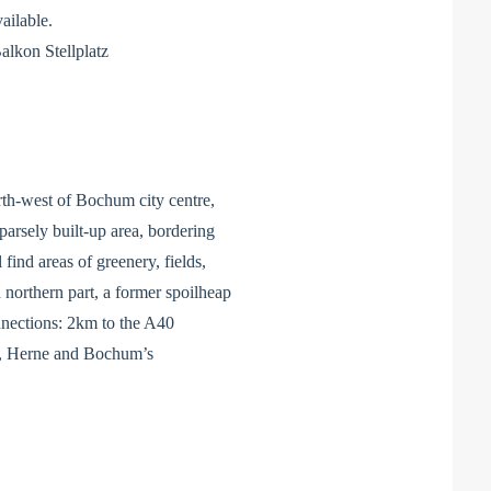
ailable.
lkon Stellplatz
rth-west of Bochum city centre,
parsely built-up area, bordering
find areas of greenery, fields,
northern part, a former spoilheap
onnections: 2km to the A40
n, Herne and Bochum’s