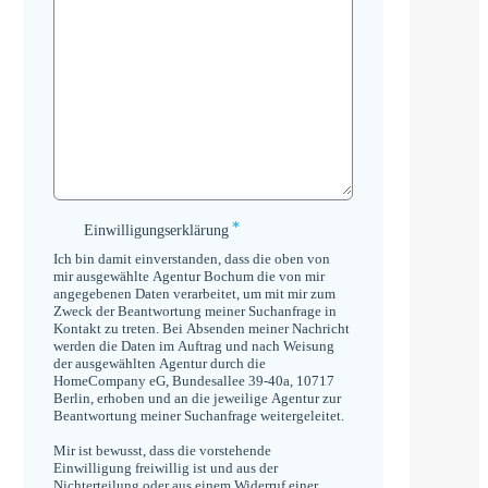
*
Einwilligungserklärung
Einwilligungserklärung
*
Ich bin damit einverstanden, dass die oben von
mir ausgewählte Agentur Bochum die von mir
angegebenen Daten verarbeitet, um mit mir zum
Zweck der Beantwortung meiner Suchanfrage in
Kontakt zu treten. Bei Absenden meiner Nachricht
werden die Daten im Auftrag und nach Weisung
der ausgewählten Agentur durch die
HomeCompany eG, Bundesallee 39-40a, 10717
Berlin, erhoben und an die jeweilige Agentur zur
Beantwortung meiner Suchanfrage weitergeleitet.
Mir ist bewusst, dass die vorstehende
Einwilligung freiwillig ist und aus der
Nichterteilung oder aus einem Widerruf einer