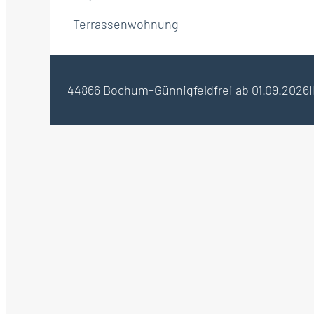
Terrassenwohnung
44866 Bochum–Günnigfeld
frei ab 01.09.2026