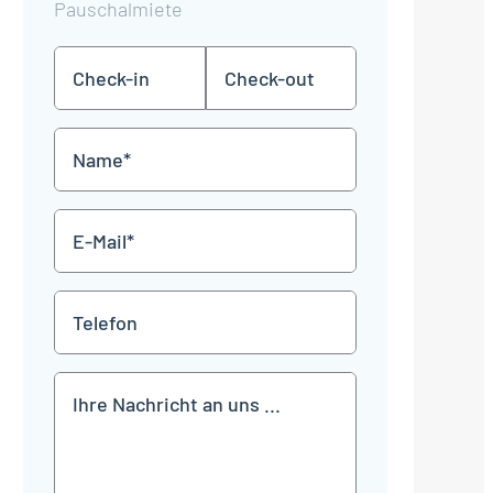
Pauschalmiete
Check-
Check-
TT
TT
in
out
Punkt
Punkt
MM
MM
Name
Punkt
Punkt
JJJJ
JJJJ
*
E-
Mail
*
Telefon
Mitteilung