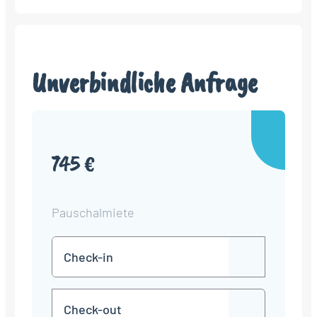
Unverbindliche Anfrage
745 €
Pauschalmiete
Check-
TT
in
Punkt
MM
Check-
Punkt
JJJJ
TT