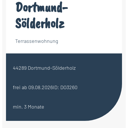
Dortmund-
Sölderholz
Terrassenwohnung
44289 Dortmund–Sölderholz
frei ab 09.08.2026
ID: DO3260
min. 3 Monate