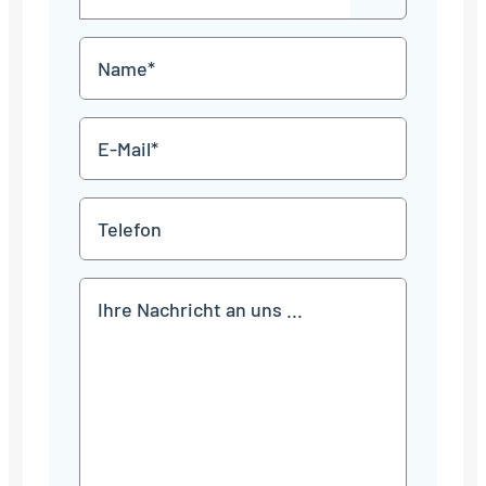
out
Punkt
MM
Name
Punkt
JJJJ
*
E-
Mail
*
Telefon
Mitteilung