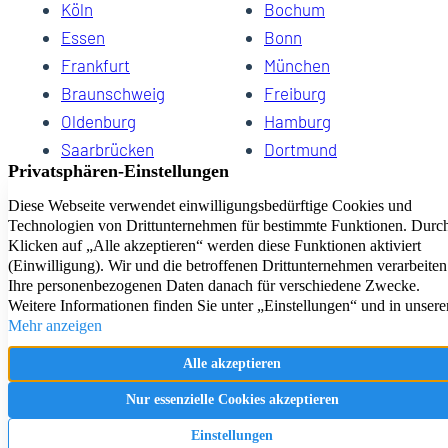
Köln
Bochum
Essen
Bonn
Frankfurt
München
Braunschweig
Freiburg
Oldenburg
Hamburg
Saarbrücken
Dortmund
Hannover
Schwerin
Dresden
Kiel
Wuppertal
Bremen
HomeCompany eG Ihre Agenturen für Wohnen auf Zeit
Impressum
Datenschutz
Kontakt