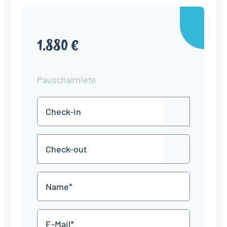
1.880 €
Pauschalmiete
Check-
TT
in
Punkt
MM
Check-
Punkt
JJJJ
TT
out
Punkt
MM
Name
Punkt
JJJJ
*
E-