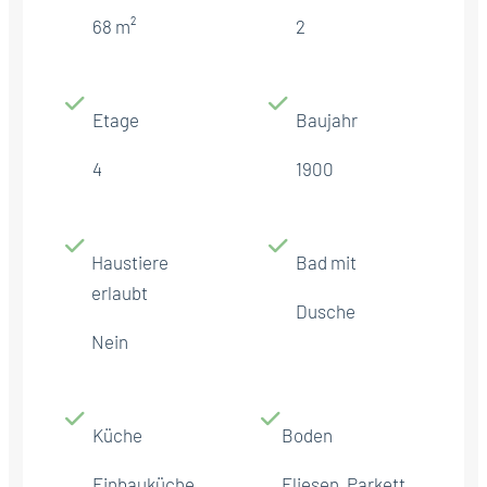
68 m²
2
Etage
Baujahr
4
1900
Haustiere
Bad mit
erlaubt
Dusche
Nein
Küche
Boden
Einbauküche
Fliesen, Parkett,