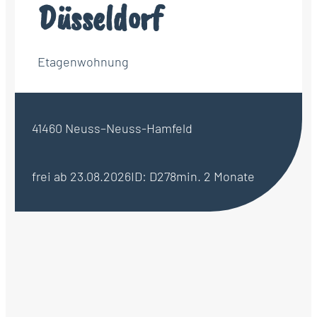
Düsseldorf
Etagenwohnung
41460 Neuss–Neuss-Hamfeld
frei ab 23.08.2026
ID: D278
min. 2 Monate