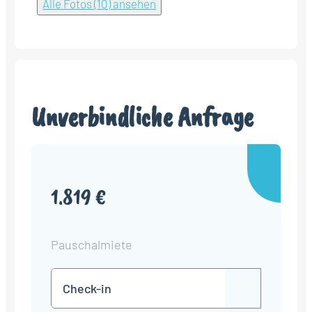
Alle Fotos (10) ansehen
Unverbindliche Anfrage
1.819 €
Pauschalmiete
Check-
TT
in
Punkt