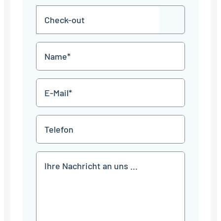
MM
Check-
Punkt
JJJJ
TT
out
Punkt
MM
Name
Punkt
JJJJ
*
E-
Mail
*
Telefon
Mitteilung