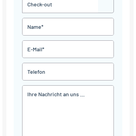
Check-
Punkt
JJJJ
TT
out
Punkt
MM
Name
Punkt
JJJJ
*
E-
Mail
*
Telefon
Mitteilung