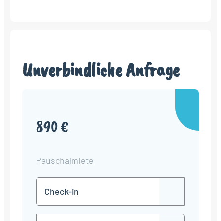
Unverbindliche Anfrage
890 €
Pauschalmiete
Check-
TT
in
Punkt
MM