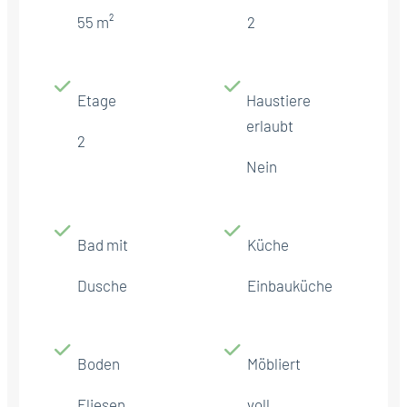
55 m²
2
Etage
Haustiere
erlaubt
2
Nein
Bad mit
Küche
Dusche
Einbauküche
Boden
Möbliert
Fliesen
voll