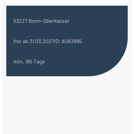
53227 Bonn–Oberkassel
frei ab 31.03.2027
ID: AG63995
min. 185 Tage