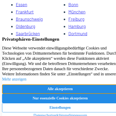
Essen
Bonn
Frankfurt
München
Braunschweig
Freiburg
Oldenburg
Hamburg
Saarbrücken
Dortmund
Hannover
Schwerin
Dresden
Kiel
Wuppertal
Bremen
HomeCompany eG Ihre Agenturen für Wohnen auf Zeit
Impressum
Datenschutz
Kontakt