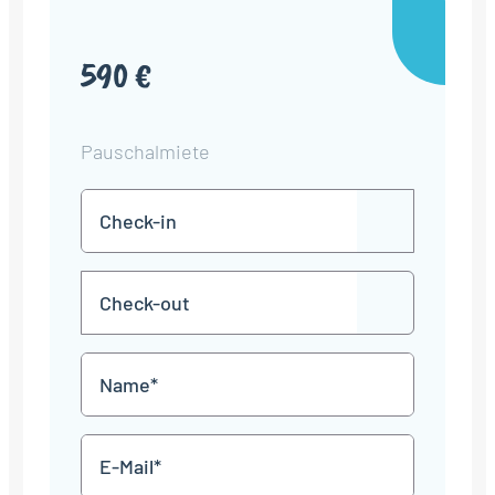
590 €
Pauschalmiete
Check-
TT
in
Punkt
MM
Check-
Punkt
JJJJ
TT
out
Punkt
MM
Name
Punkt
JJJJ
*
E-
Mail