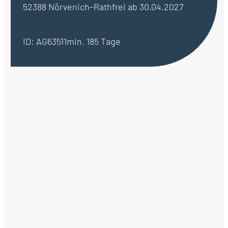
52388 Nörvenich–Rath
frei ab 30.04.2027
ID: AG63511
min. 185 Tage