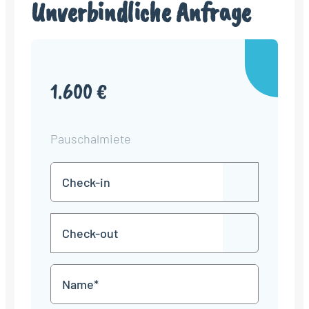
Unverbindliche Anfrage
1.600 €
Pauschalmiete
Check-
TT
in
Punkt
MM
Check-
Punkt
JJJJ
TT
out
Punkt
MM
Name
Punkt
JJJJ
*