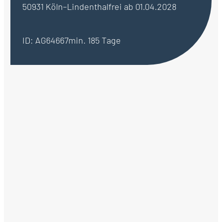
50931 Köln–Lindenthal
frei ab 01.04.2028
ID: AG64667
min. 185 Tage