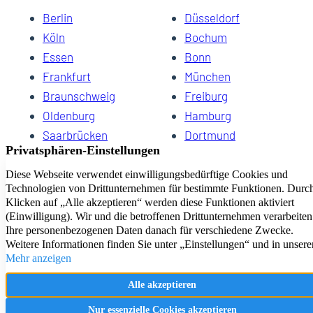
Berlin
Düsseldorf
Köln
Bochum
Essen
Bonn
Frankfurt
München
Braunschweig
Freiburg
Oldenburg
Hamburg
Saarbrücken
Dortmund
Hannover
Schwerin
Dresden
Kiel
Wuppertal
Bremen
HomeCompany eG Ihre Agenturen für Wohnen auf Zeit