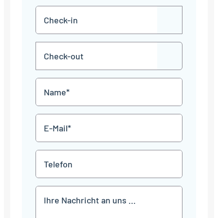
Check-
TT
in
Punkt
MM
Check-
Punkt
JJJJ
TT
out
Punkt
MM
Name
Punkt
JJJJ
*
E-
Mail
*
Telefon
Mitteilung