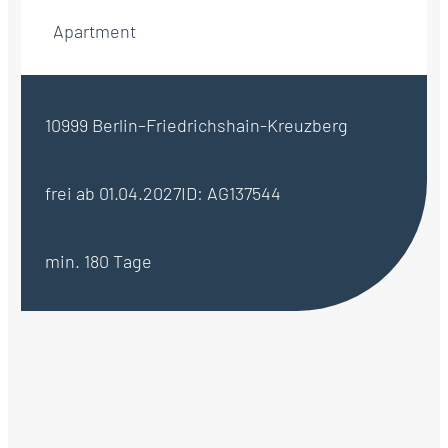
Apartment
10999 Berlin–Friedrichshain-Kreuzberg
frei ab 01.04.2027
ID: AG137544
min. 180 Tage