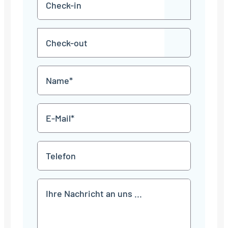
TT
in
Punkt
MM
Check-
Punkt
JJJJ
TT
out
Punkt
MM
Name
Punkt
JJJJ
*
E-
Mail
*
Telefon
Mitteilung