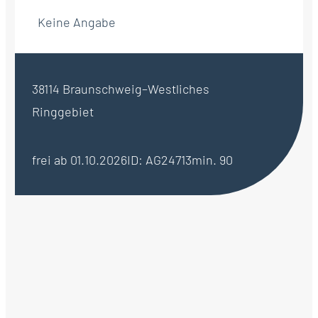
Keine Angabe
38114 Braunschweig–Westliches
Ringgebiet
frei ab 01.10.2026
ID: AG24713
min. 90