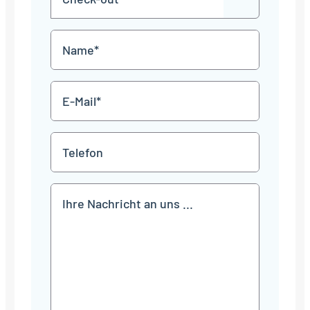
JJJJ
TT
out
Punkt
MM
Name
Punkt
JJJJ
*
E-
Mail
*
Telefon
Mitteilung