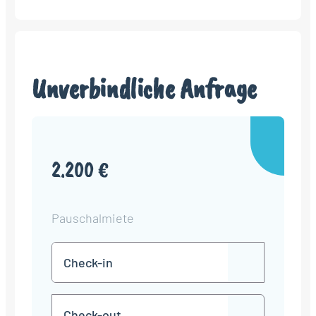
Unverbindliche Anfrage
2.200 €
Pauschalmiete
Check-
TT
in
Punkt
MM
Check-
Punkt