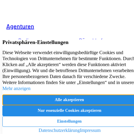
Agenturen
Berlin
Düsseldorf
Köln
Bochum
Essen
Bonn
Frankfurt
München
Braunschweig
Freiburg
Oldenburg
Hamburg
Saarbrücken
Dortmund
Hannover
Schwerin
Dresden
Kiel
Wuppertal
Bremen