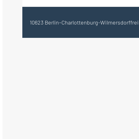
10623 Berlin–Charlottenburg-Wilmersdorf
fre