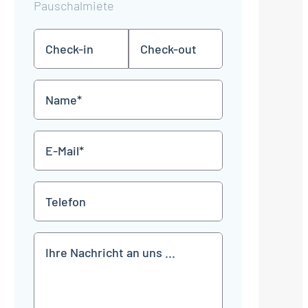
Pauschalmiete
Check-
Check-
TT
TT
in
out
Punkt
Punkt
MM
MM
Name
Punkt
Punkt
JJJJ
JJJJ
*
E-
Mail
*
Telefon
Mitteilung