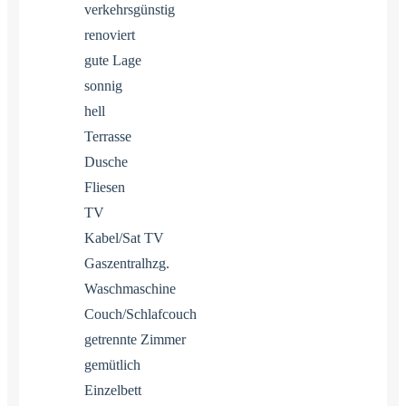
verkehrsgünstig
renoviert
gute Lage
sonnig
hell
Terrasse
Dusche
Fliesen
TV
Kabel/Sat TV
Gaszentralhzg.
Waschmaschine
Couch/Schlafcouch
getrennte Zimmer
gemütlich
Einzelbett