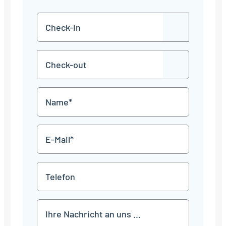
Check-
TT
in
Punkt
MM
Check-
Punkt
JJJJ
TT
out
Punkt
MM
Name
Punkt
JJJJ
*
E-
Mail
*
Telefon
Mitteilung