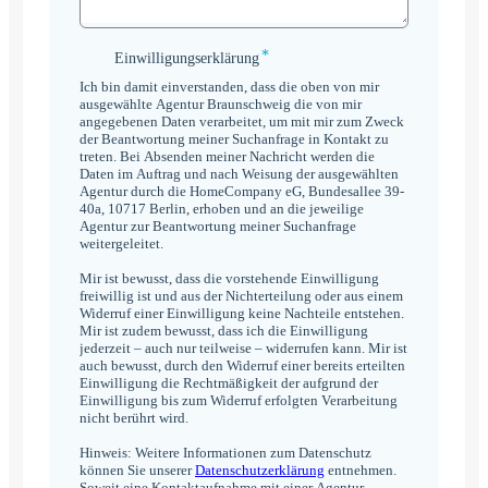
*
Einwilligungserklärung
Einwilligungserklärung
*
Ich bin damit einverstanden, dass die oben von mir
ausgewählte Agentur Braunschweig die von mir
angegebenen Daten verarbeitet, um mit mir zum Zweck
der Beantwortung meiner Suchanfrage in Kontakt zu
treten. Bei Absenden meiner Nachricht werden die
Daten im Auftrag und nach Weisung der ausgewählten
Agentur durch die HomeCompany eG, Bundesallee 39-
40a, 10717 Berlin, erhoben und an die jeweilige
Agentur zur Beantwortung meiner Suchanfrage
weitergeleitet.
Mir ist bewusst, dass die vorstehende Einwilligung
freiwillig ist und aus der Nichterteilung oder aus einem
Widerruf einer Einwilligung keine Nachteile entstehen.
Mir ist zudem bewusst, dass ich die Einwilligung
jederzeit – auch nur teilweise – widerrufen kann. Mir ist
auch bewusst, durch den Widerruf einer bereits erteilten
Einwilligung die Rechtmäßigkeit der aufgrund der
Einwilligung bis zum Widerruf erfolgten Verarbeitung
nicht berührt wird.
Hinweis: Weitere Informationen zum Datenschutz
können Sie unserer
Datenschutzerklärung
entnehmen.
Soweit eine Kontaktaufnahme mit einer Agentur