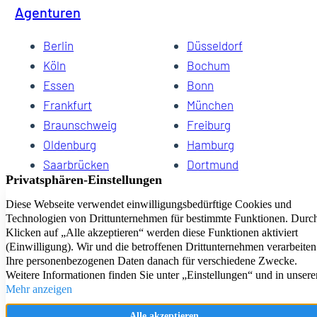
Agenturen
Berlin
Düsseldorf
Köln
Bochum
Essen
Bonn
Frankfurt
München
Braunschweig
Freiburg
Oldenburg
Hamburg
Saarbrücken
Dortmund
Hannover
Schwerin
Dresden
Kiel
Wuppertal
Bremen
HomeCompany eG Ihre Agenturen für Wohnen auf Zeit