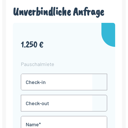
Unverbindliche Anfrage
1.250 €
Pauschalmiete
Check-
TT
in
Punkt
MM
Check-
Punkt
JJJJ
TT
out
Punkt
MM
Name
Punkt
JJJJ