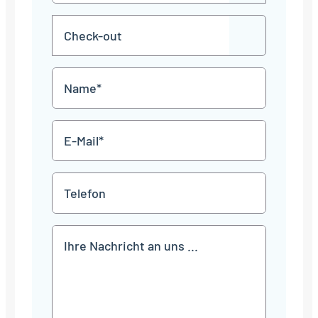
Punkt
MM
Check-
Punkt
JJJJ
TT
out
Punkt
MM
Name
Punkt
JJJJ
*
E-
Mail
*
Telefon
Mitteilung