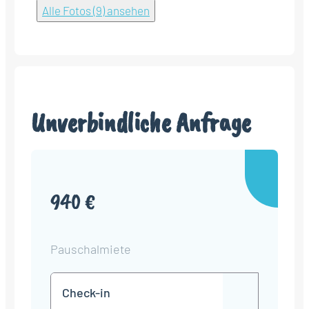
Alle Fotos (9) ansehen
Unverbindliche Anfrage
940 €
Pauschalmiete
Check-
TT
in