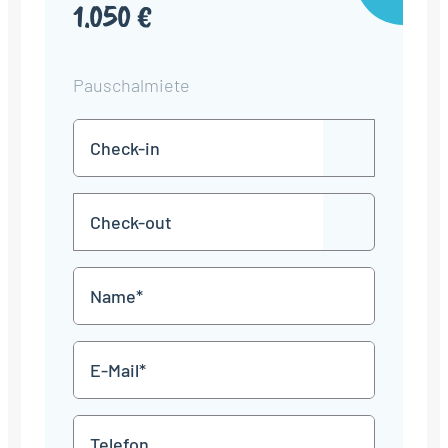
1.050 €
Pauschalmiete
Check-
TT
in
Punkt
MM
Check-
Punkt
JJJJ
TT
out
Punkt
MM
Name
Punkt
JJJJ
*
E-
Mail
*
Telefon