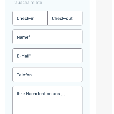
Pauschalmiete
Check-
Check-
TT
TT
in
out
Punkt
Punkt
MM
MM
Name
Punkt
Punkt
JJJJ
JJJJ
*
E-
Mail
*
Telefon
Mitteilung