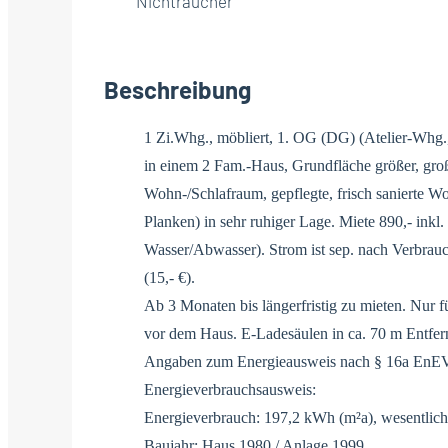
Nichtraucher
Beschreibung
1 Zi.Whg., möbliert, 1. OG (DG) (Atelier-Whg.,
in einem 2 Fam.-Haus, Grundfläche größer, groß
Wohn-/Schlafraum, gepflegte, frisch sanierte 
Planken) in sehr ruhiger Lage. Miete 890,- inkl
Wasser/Abwasser). Strom ist sep. nach Verbra
(15,- €).
Ab 3 Monaten bis längerfristig zu mieten. Nur fü
vor dem Haus. E-Ladesäulen in ca. 70 m Entfer
Angaben zum Energieausweis nach § 16a EnE
Energieverbrauchsausweis:
Energieverbrauch: 197,2 kWh (m²a), wesentlich
Baujahr: Haus 1980 / Anlage 1999.