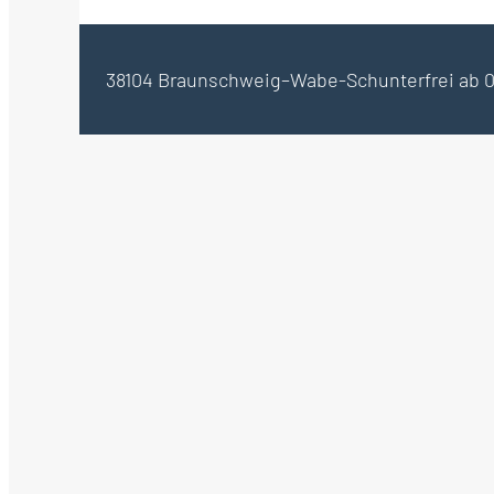
38104 Braunschweig–Wabe-Schunter
frei ab 