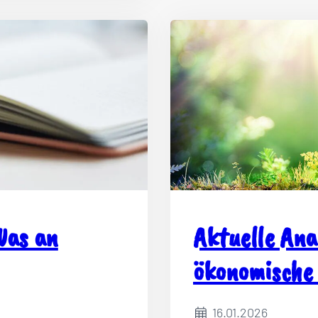
Was an
Aktuelle Ana
ökonomische 
Heizungstau
16.01.2026