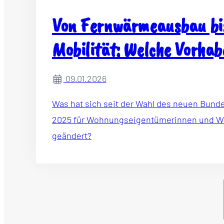
Von Fernwärmeausbau bi
Mobilität: Welche Vorhabe
in 2026 angehen sollte
09.01.2026
Was hat sich seit der Wahl des neuen Bund
2025 für Wohnungseigentümerinnen und 
geändert?