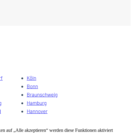
rf
Köln
Bonn
Braunschweig
g
Hamburg
d
Hannover
Kiel