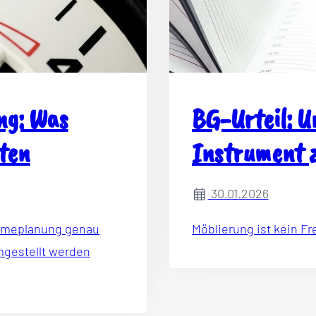
g: Was
BG-Urteil: U
ten
Instrument z
30.01.2026
rmeplanung genau
Möblierung ist kein Fr
mgestellt werden