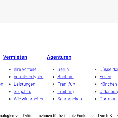
Vermieten
Agenturen
Ihre Vorteile
Berlin
Düsseldo
Vermietertypen
Bochum
Essen
en
Leistungen
Frankfurt
München
So geht`s
Freiburg
Oldenbur
n
Wie wir arbeiten
Saarbrücken
Dortmun
Vermarktung
Schwerin
Dresden
FAQ
Wuppertal
Bremen