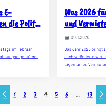
s E-
Was 2026 fü
n die Politik
und Vermiete
01.01.2026
estags im Februar
Das Jahr 2026 bringt 
Wohnungseigentümer
auch veränderte wirt
Eigentümer, Vermieter
1
2
3
4
5
6
…
13