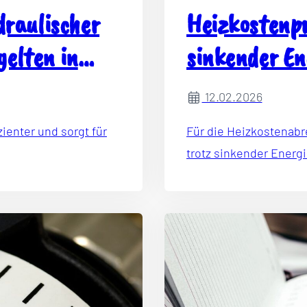
raulischer
Heizkostenpr
gelten in
sinkender En
steigende Ko
12.02.2026
ienter und sorgt für
Für die Heizkostenabrechn
trotz sinkender Energi