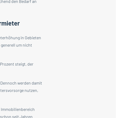
eichend den Bedarf an
rmieter
ieterhöhung in Gebieten
generell um nicht
Prozent steigt, der
. Dennoch werden damit
Altersvorsorge nutzen,
m Immobilienbereich
 schon seit Jahren