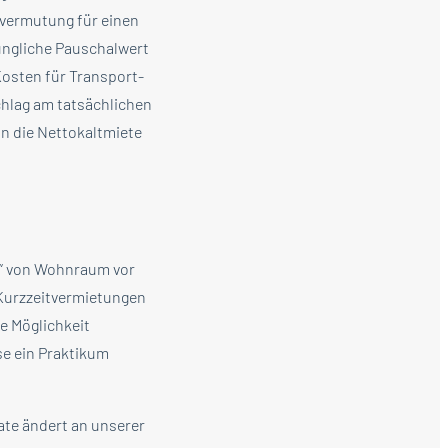
lvermutung für einen
rüngliche Pauschalwert
Kosten für Transport-
chlag am tatsächlichen
an die Nettokaltmiete
s“ von Wohnraum vor
 Kurzzeitvermietungen
ie Möglichkeit
se ein Praktikum
ate ändert an unserer