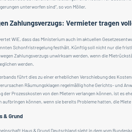
gerungen unterworfen sind“, so von Möller.
n Zahlungsverzugs: Vermieter tragen voll
ertet WiE, dass das Ministerium auch im aktuellen Gesetzesentwu
ten Schonfristregelung festhält. Künftig soll nicht nur die frist
 wegen Zahlungsverzugs unwirksam werden, wenn die Mietrückstä
geglichen werden.
rbands führt dies zu einer erheblichen Verschiebung des Kostenr
erursachen Räumungsklagen regelmäßig hohe Gerichts- und Anw
ng der Prozesskosten von den Mietern verlangen können, ist es eh
n aufbringen können, wenn sie bereits Probleme hatten, die Miete
us & Grund
meinschaft Haus & Grund Deutschland sieht in dem vom Bundesk