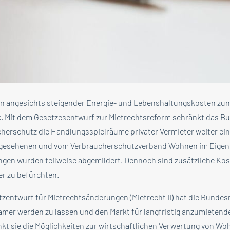
hen angesichts steigender Energie- und Lebenshaltungskosten z
k. Mit dem Gesetzesentwurf zur Mietrechtsreform schränkt das B
cherschutz die Handlungsspielräume privater Vermieter weiter ein
gesehenen und vom Verbraucherschutzverband Wohnen im Eigent
ungen wurden teilweise abgemildert. Dennoch sind zusätzliche Ko
r zu befürchten.
zentwurf für Mietrechtsänderungen (Mietrecht II) hat die Bundesr
amer werden zu lassen und den Markt für langfristig anzumieten
nkt sie die Möglichkeiten zur wirtschaftlichen Verwertung von Wo