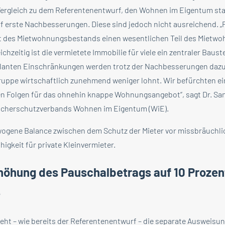
Vergleich zu dem Referentenentwurf, den Wohnen im Eigentum stark 
 erste Nachbesserungen. Diese sind jedoch nicht ausreichend. „P
ent des Mietwohnungsbestands einen wesentlichen Teil des Mietw
chzeitig ist die vermietete Immobilie für viele ein zentraler Baust
planten Einschränkungen werden trotz der Nachbesserungen dazu 
ruppe wirtschaftlich zunehmend weniger lohnt. Wir befürchten ei
en Folgen für das ohnehin knappe Wohnungsangebot“, sagt Dr. San
ucherschutzverbands Wohnen im Eigentum (WiE).
wogene Balance zwischen dem Schutz der Mieter vor missbräuchl
higkeit für private Kleinvermieter.
höhung des Pauschalbetrags auf 10 Prozen
e
eht – wie bereits der Referentenentwurf – die separate Ausweisu