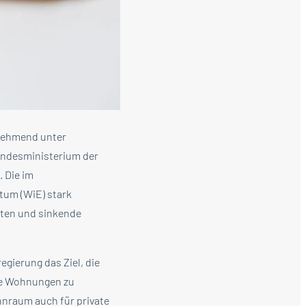
unehmend unter
undesministerium der
. Die im
um (WiE) stark
sten und sinkende
egierung das Ziel, die
de Wohnungen zu
hnraum auch für private