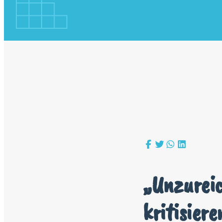
„Unzurei
kritisier