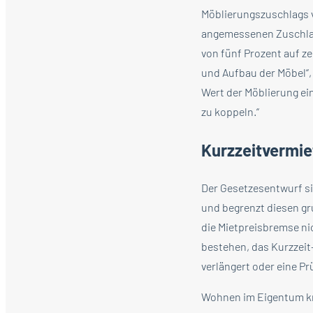
Möblierungszuschlags v
angemessenen Zuschlag 
von fünf Prozent auf z
und Aufbau der Möbel“,
Wert der Möblierung ein
zu koppeln.“
Kurzzeitvermie
Der Gesetzesentwurf s
und begrenzt diesen gr
die Mietpreisbremse nic
bestehen, das Kurzzeit
verlängert oder eine P
Wohnen im Eigentum krit