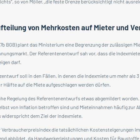
chts“, so von Möller, „die feste Grenze berücksichtigt nicht ausr
fteilung von Mehrkosten auf Mieter und Ve
557b BGB) plant das Ministerium eine Begrenzung der zulässigen M
ungsmarkt. Der Referentenentwurf sah vor, dass die Indexmiete 
eigen darf.
twurf soll in den Fällen, in denen die Indexmiete um mehr als 3 
ur Hälfte auf die Miete aufgeschlagen werden dürfen.
liche Regelung des Referentenentwurfs etwas abgemildert worden
selbst von Inflation betroffen sind und Mieteinnahmen häufig zur 
s widerspricht dem Ziel der Indexmiete.
 Verbraucherpreisindex die tatsächlichen Kostensteigerungen i
nd abbildet, da Handwerkerleistungen und Kosten für Baustoffe