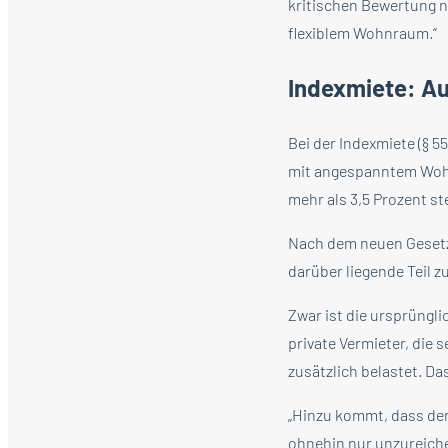
kritischen Bewertung ni
flexiblem Wohnraum.“
Indexmiete: Au
Bei der Indexmiete (§ 
mit angespanntem Wohn
mehr als 3,5 Prozent st
Nach dem neuen Gesetzen
darüber liegende Teil z
Zwar ist die ursprüng
private Vermieter, die 
zusätzlich belastet. Da
„Hinzu kommt, dass der
ohnehin nur unzureiche