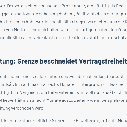
or. Der vorgesehene pauschale Prozentsatz, der künftig als Rege
gelten soll, wurde dabei angehoben. „Positiv ist, dass der ursp
ehn Prozent erhöht wurde – schließlich tragen Vermieter auch die 
 so von Möller. „Dennoch halten wir es für sachgerechter, den Zus
schließlich aller Nebenkosten zu orientieren, statt ihn pauschal 
tung: Grenze beschneidet Vertragsfreiheit
ieht zudem eine Legaldefinition des „vorübergehenden Gebrauch
undsätzlich auf maximal sechs Monate. Hintergrund ist, dass bei
ht gilt. Im Vergleich zum Referentenentwurf soll nun zusätzlich d
-Mietverhältnis auf acht Monate auszuweiten – wenn beispielswei
rüfung verschoben wird.
isiert die starre zeitliche Grenze. „Die Erweiterung auf acht Mon