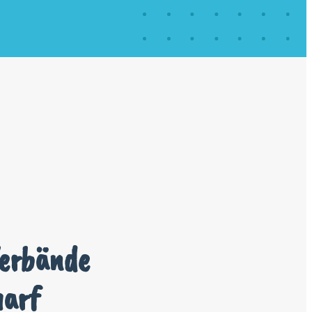
Verbände
harf