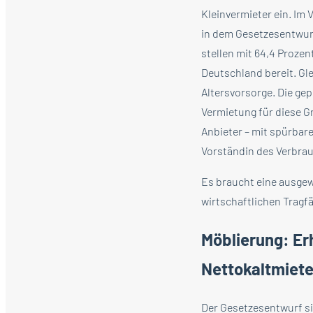
Kleinvermieter ein. Im 
in dem Gesetzesentwurf
stellen mit 64,4 Proz
Deutschland bereit. Glei
Altersvorsorge. Die ge
Vermietung für diese G
Anbieter – mit spürbar
Vorständin des Verbra
Es braucht eine ausge
wirtschaftlichen Tragfä
Möblierung: Er
Nettokaltmiet
Der Gesetzesentwurf si