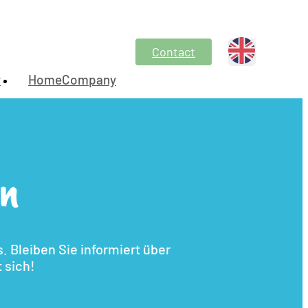
Contact
y
HomeCompany
en
 Bleiben Sie informiert über
 sich!