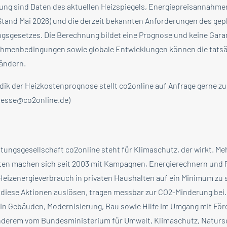
ung sind Daten des aktuellen Heizspiegels, Energiepreisannahme
and Mai 2026) und die derzeit bekannten Anforderungen des gep
gesetzes. Die Berechnung bildet eine Prognose und keine Garan
Rahmenbedingungen sowie globale Entwicklungen können die tats
ändern.
dik der Heizkostenprognose stellt co2online auf Anfrage gerne zu
presse@co2online.de)
tungsgesellschaft co2online steht für Klimaschutz, der wirkt. Meh
n machen sich seit 2003 mit Kampagnen, Energierechnern und P
Heizenergieverbrauch in privaten Haushalten auf ein Minimum zu 
diese Aktionen auslösen, tragen messbar zur CO2-Minderung bei.
in Gebäuden, Modernisierung, Bau sowie Hilfe im Umgang mit Förd
anderem vom Bundesministerium für Umwelt, Klimaschutz, Naturs