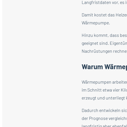
Langfristdaten vor, es
Damit kostet das Heizen
Wärmepumpe.
Hinzu kommt, dass bes
geeignet sind. Eigentü
Nachrüstungen rechne
Warum Wärmep
Wärmepumpen arbeiten d
im Schnitt etwa vier K
erzeugt und unterliegt
Dadurch entwickeln sich
der Prognose vergleich
langfristig aber ebenf