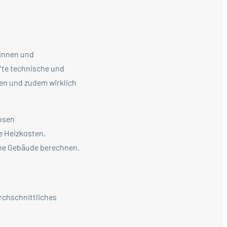
rinnen und
fte technische und
en und zudem wirklich
losen
e Heizkosten,
ene Gebäude berechnen.
rchschnittliches