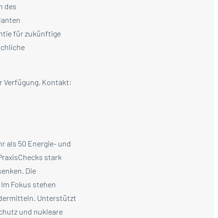
n des
lanten
tie für zukünftige
ächliche
r Verfügung. Kontakt:
r als 50 Energie- und
raxisChecks stark
senken. Die
 Im Fokus stehen
ermitteln. Unterstützt
chutz und nukleare