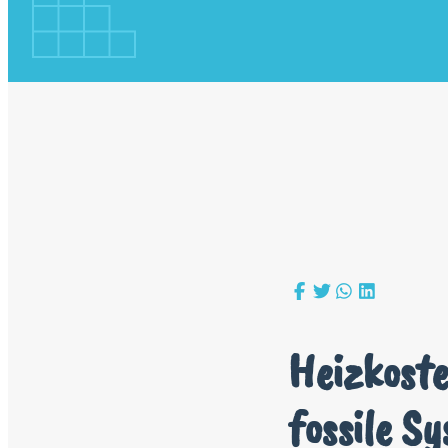
Heizkost
fossile S