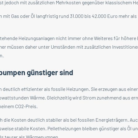
 ist jedoch mit zusätzlichen Mehrkosten gegenüber klassischem He
 mit Gas oder Öl langfristig rund 31.000 bis 42.000 Euro mehr als
tehende Heizungsanlagen nicht immer ohne Weiteres für höhere
mer müssen daher unter Umständen mit zusätzlichen Investition
n.
umpen günstiger sind
eutlich effizienter als fossile Heizungen. Sie erzeugen aus ein
ilowattstunden Wärme. Gleichzeitig wird Strom zunehmend aus er
 keinem CO2-Preis.
 die Kosten deutlich stabiler als bei fossilen Energieträgern. Au
sweise stabile Kosten. Pelletheizungen bleiben günstiger als Öl u
alls teurer als Wärmepumpen.