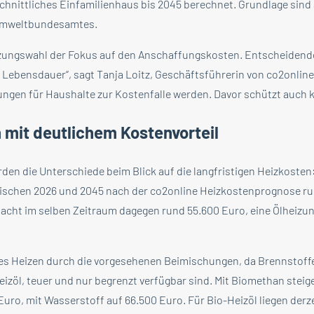
chnittliches Einfamilienhaus bis 2045 berechnet. Grundlage sind 
 Umweltbundesamtes.
Heizungswahl der Fokus auf den Anschaffungskosten. Entscheidende
Lebensdauer“, sagt Tanja Loitz, Geschäftsführerin von co2onlin
zungen für Haushalte zur Kostenfalle werden. Davor schützt auch k
it deutlichem Kostenvorteil
den die Unterschiede beim Blick auf die langfristigen Heizkosten
schen 2026 und 2045 nach der co2online Heizkostenprognose ru
acht im selben Zeitraum dagegen rund 55.600 Euro, eine Ölheizun
les Heizen durch die vorgesehenen Beimischungen, da Brennstoff
izöl, teuer und nur begrenzt verfügbar sind. Mit Biomethan steig
uro, mit Wasserstoff auf 66.500 Euro. Für Bio-Heizöl liegen derz