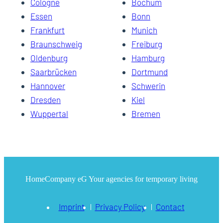
Cologne
Bochum
Essen
Bonn
Frankfurt
Munich
Braunschweig
Freiburg
Oldenburg
Hamburg
Saarbrücken
Dortmund
Hannover
Schwerin
Dresden
Kiel
Wuppertal
Bremen
HomeCompany eG Your agencies for temporary living
Imprint
Privacy Policy
Contact