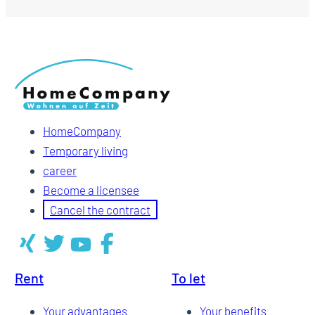
HomeCompany
Temporary living
career
Become a licensee
Cancel the contract
Rent
To let
Your advantages
Your benefits