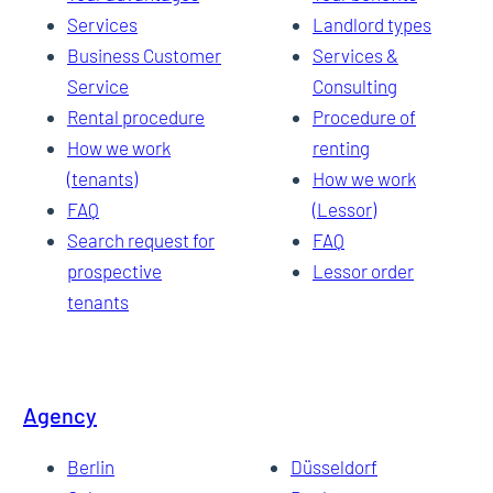
Services
Landlord types
Business Customer
Services &
Service
Consulting
Rental procedure
Procedure of
How we work
renting
(tenants)
How we work
FAQ
(Lessor)
Search request for
FAQ
prospective
Lessor order
tenants
Agency
Berlin
Düsseldorf