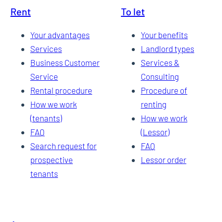
Rent
To let
Your advantages
Your benefits
43
Services
Landlord types
Business Customer
Services &
Service
Consulting
Rental procedure
Procedure of
How we work
renting
(tenants)
How we work
FAQ
(Lessor)
Search request for
FAQ
prospective
Lessor order
tenants