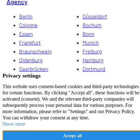
Agency
Berlin
Düsseldorf
Cologne
Bochum
Essen
Bonn
Frankfurt
Munich
Braunschweig
Freiburg
Oldenburg
Hamburg
Saarbrücken
Dortmund
Hannover
Schwerin
Dresden
Kiel
Wuppertal
Bremen
HomeCompany eG Your agencies for temporary living